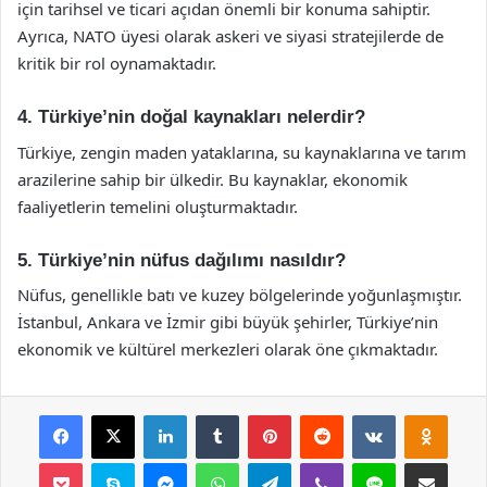
için tarihsel ve ticari açıdan önemli bir konuma sahiptir.
Ayrıca, NATO üyesi olarak askeri ve siyasi stratejilerde de
kritik bir rol oynamaktadır.
4. Türkiye’nin doğal kaynakları nelerdir?
Türkiye, zengin maden yataklarına, su kaynaklarına ve tarım
arazilerine sahip bir ülkedir. Bu kaynaklar, ekonomik
faaliyetlerin temelini oluşturmaktadır.
5. Türkiye’nin nüfus dağılımı nasıldır?
Nüfus, genellikle batı ve kuzey bölgelerinde yoğunlaşmıştır.
İstanbul, Ankara ve İzmir gibi büyük şehirler, Türkiye’nin
ekonomik ve kültürel merkezleri olarak öne çıkmaktadır.
Facebook
X
LinkedIn
Tumblr
Pinterest
Reddit
VKontakte
Odnok
Pocket
Skype
Messenger
WhatsApp
Telegram
Viber
Line
E-Posta ile payla