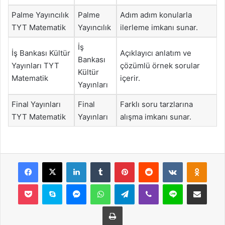
Palme Yayıncılık
Palme
Adım adım konularla
TYT Matematik
Yayıncılık
ilerleme imkanı sunar.
İş
İş Bankası Kültür
Açıklayıcı anlatım ve
Bankası
Yayınları TYT
çözümlü örnek sorular
Kültür
Matematik
içerir.
Yayınları
Final Yayınları
Final
Farklı soru tarzlarına
TYT Matematik
Yayınları
alışma imkanı sunar.
Facebook
X
LinkedIn
Tumblr
Pinterest
Reddit
VKontakte
Odnok
Pocket
Skype
Messenger
WhatsApp
Telegram
Viber
Line
E-Posta ile payla
Yazdır