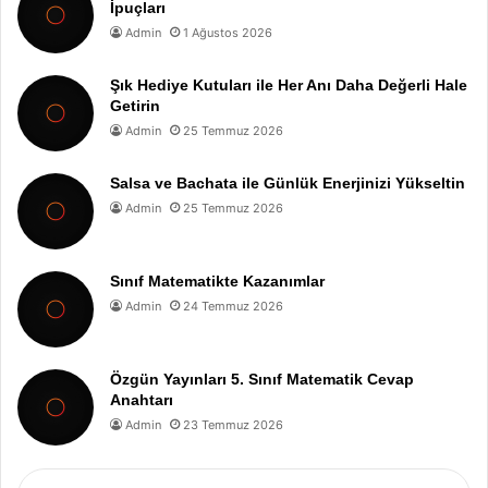
İpuçları
Admin
1 Ağustos 2026
Şık Hediye Kutuları ile Her Anı Daha Değerli Hale
Getirin
Admin
25 Temmuz 2026
Salsa ve Bachata ile Günlük Enerjinizi Yükseltin
Admin
25 Temmuz 2026
Sınıf Matematikte Kazanımlar
Admin
24 Temmuz 2026
Özgün Yayınları 5. Sınıf Matematik Cevap
Anahtarı
Admin
23 Temmuz 2026