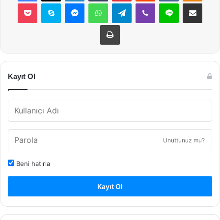
Pocket
Skype
Messenger
WhatsApp
Telegram
Viber
Line
E-Posta ile payla
Yazdır
Kayıt Ol
Unuttunuz mu?
Beni hatırla
Kayıt Ol