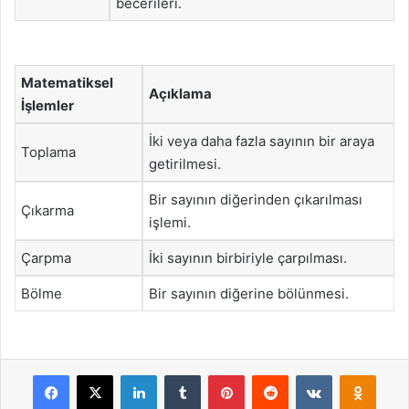
becerileri.
Matematiksel
Açıklama
İşlemler
İki veya daha fazla sayının bir araya
Toplama
getirilmesi.
Bir sayının diğerinden çıkarılması
Çıkarma
işlemi.
Çarpma
İki sayının birbiriyle çarpılması.
Bölme
Bir sayının diğerine bölünmesi.
Facebook
X
LinkedIn
Tumblr
Pinterest
Reddit
VKontakte
Odnok