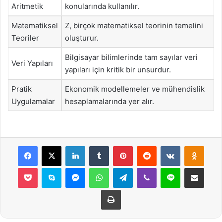
Aritmetik
konularında kullanılır.
Matematiksel
Z, birçok matematiksel teorinin temelini
Teoriler
oluşturur.
Bilgisayar bilimlerinde tam sayılar veri
Veri Yapıları
yapıları için kritik bir unsurdur.
Pratik
Ekonomik modellemeler ve mühendislik
Uygulamalar
hesaplamalarında yer alır.
Facebook
X
LinkedIn
Tumblr
Pinterest
Reddit
VKontakte
Odnok
Pocket
Skype
Messenger
WhatsApp
Telegram
Viber
Line
E-Posta ile payla
Yazdır