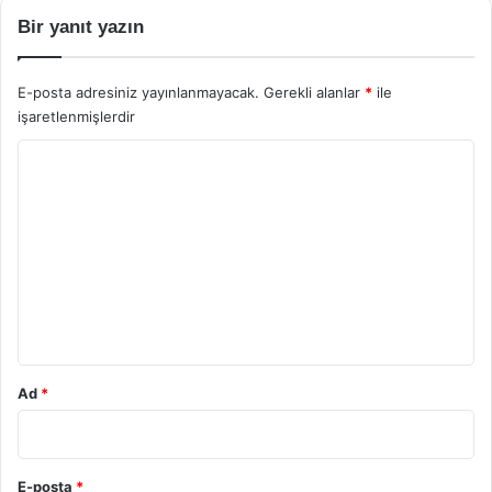
Bir yanıt yazın
E-posta adresiniz yayınlanmayacak.
Gerekli alanlar
*
ile
işaretlenmişlerdir
Y
o
r
u
m
*
Ad
*
E-posta
*