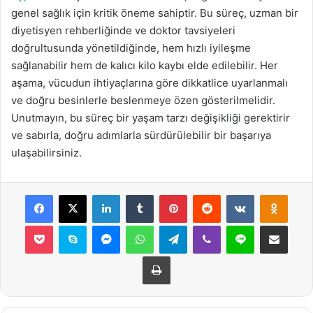
genel sağlık için kritik öneme sahiptir. Bu süreç, uzman bir
diyetisyen rehberliğinde ve doktor tavsiyeleri
doğrultusunda yönetildiğinde, hem hızlı iyileşme
sağlanabilir hem de kalıcı kilo kaybı elde edilebilir. Her
aşama, vücudun ihtiyaçlarına göre dikkatlice uyarlanmalı
ve doğru besinlerle beslenmeye özen gösterilmelidir.
Unutmayın, bu süreç bir yaşam tarzı değişikliği gerektirir
ve sabırla, doğru adımlarla sürdürülebilir bir başarıya
ulaşabilirsiniz.
Facebook
X
LinkedIn
Tumblr
Pinterest
Reddit
VKontakte
Odnok
Pocket
Skype
Messenger
WhatsApp
Telegram
Viber
Line
E-Posta ile payla
Yazdır