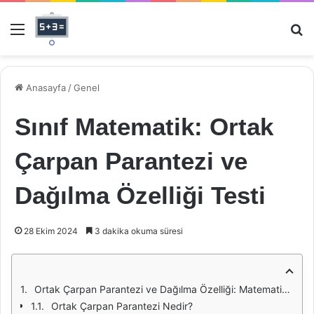
Menü
Ar
Anasayfa
/
Genel
Sınıf Matematik: Ortak
Çarpan Parantezi ve
Dağılma Özelliği Testi
28 Ekim 2024
3 dakika okuma süresi
Ortak Çarpan Parantezi ve Dağılma Özelliği: Matematikteki Önemi ve Uygulamaları
Ortak Çarpan Parantezi Nedir?