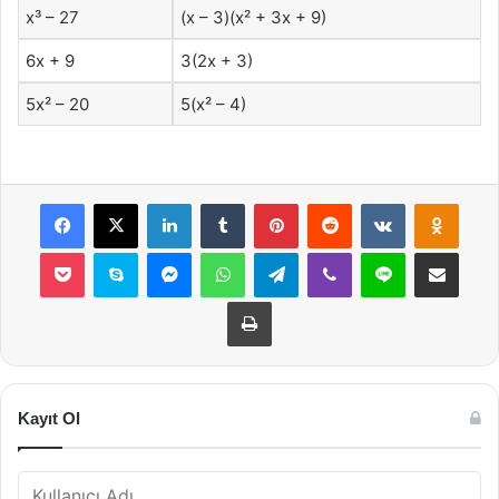
x³ – 27
(x – 3)(x² + 3x + 9)
6x + 9
3(2x + 3)
5x² – 20
5(x² – 4)
Facebook
X
LinkedIn
Tumblr
Pinterest
Reddit
VKontakte
Odnok
Pocket
Skype
Messenger
WhatsApp
Telegram
Viber
Line
E-Posta ile payla
Yazdır
Kayıt Ol