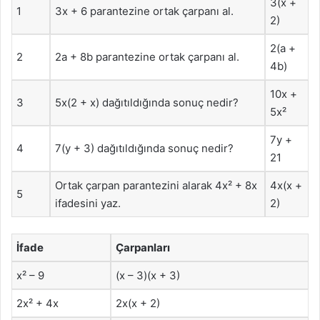
3(x +
1
3x + 6 parantezine ortak çarpanı al.
2)
2(a +
2
2a + 8b parantezine ortak çarpanı al.
4b)
10x +
3
5x(2 + x) dağıtıldığında sonuç nedir?
5x²
7y +
4
7(y + 3) dağıtıldığında sonuç nedir?
21
Ortak çarpan parantezini alarak 4x² + 8x
4x(x +
5
ifadesini yaz.
2)
İfade
Çarpanları
x² – 9
(x – 3)(x + 3)
2x² + 4x
2x(x + 2)